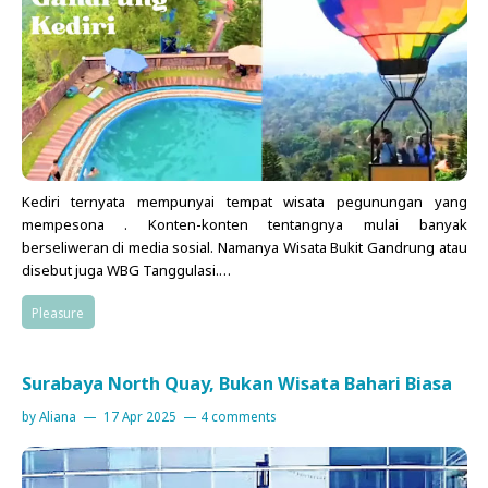
Educare
Productivity
Creative
Blogging
Kediri ternyata mempunyai tempat wisata pegunungan yang
Living
mempesona . Konten-konten tentangnya mulai banyak
berseliweran di media sosial. Namanya Wisata Bukit Gandrung atau
Beautycare
disebut juga WBG Tanggulasi.…
Foodie
Pleasure
Pleasure
Surabaya North Quay, Bukan Wisata Bahari Biasa
Sustainability
by
Aliana
17 Apr 2025
4 comments