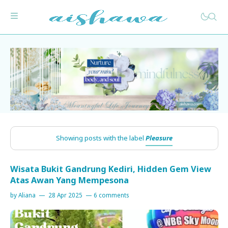
Showing posts with the label
Pleasure
Muslimlife
Wisata Bukit Gandrung Kediri, Hidden Gem View
Atas Awan Yang Mempesona
The Straight Path
by
Aliana
28 Apr 2025
6 comments
Life&Love
Health&Fit