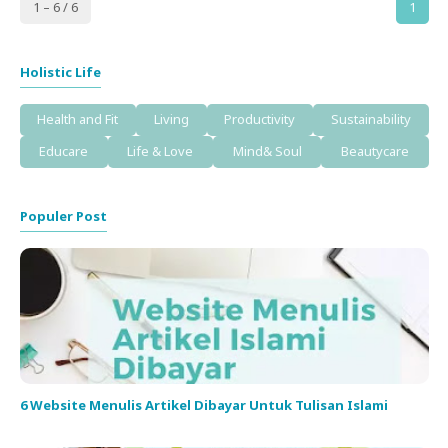
1 – 6 / 6
1
Holistic Life
Health and Fit
Living
Productivity
Sustainability
Educare
Life & Love
Mind& Soul
Beautycare
Populer Post
6 Website Menulis Artikel Dibayar Untuk Tulisan Islami